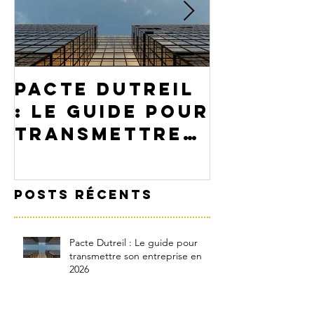
Pacte Dutreil
PEA ou
: Le guide pour
assuran
transmettre
: Comme
son
choisir
entreprise en
votre p
Posts Récents
2026
Pacte Dutreil : Le guide pour
transmettre son entreprise en
2026