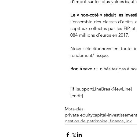
d’impôt sur les plus-values (sauf
Le « non-coté » séduit les investi
l’ensemble des classes d’actifs, 
capitaux collectés par les FIP e
084 millions d’euros en 2017. 
Nous sélectionnons en toute in
rendement/ risque.
Bon à savoir : 
 n’hésitez pas à no
[if !supportLineBreakNewLine]
[endif]
Mots-clés :
private equity
capital-investissemen
gestion de patrimoine, finance, inv