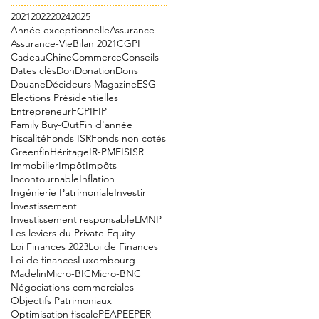
2021
2022
2024
2025
Année exceptionnelle
Assurance
Assurance-Vie
Bilan 2021
CGPI
Cadeau
Chine
Commerce
Conseils
Dates clés
Don
Donation
Dons
Douane
Décideurs Magazine
ESG
Elections Présidentielles
Entrepreneur
FCPI
FIP
Family Buy-Out
Fin d'année
Fiscalité
Fonds ISR
Fonds non cotés
Greenfin
Héritage
IR-PME
IS
ISR
Immobilier
Impôt
Impôts
Incontournable
Inflation
Ingénierie Patrimoniale
Investir
Investissement
Investissement responsable
LMNP
Les leviers du Private Equity
Loi Finances 2023
Loi de Finances
Loi de finances
Luxembourg
Madelin
Micro-BIC
Micro-BNC
Négociations commerciales
Objectifs Patrimoniaux
Optimisation fiscale
PEA
PEE
PER