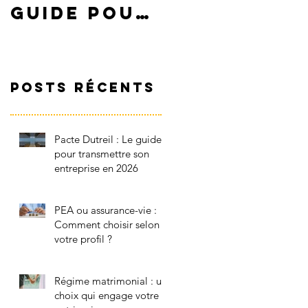
guide pour
vie :
transmettr
Comment
e son
choisir
entreprise
selon
Posts Récents
en 2026
votre
profil ?
Pacte Dutreil : Le guide
pour transmettre son
entreprise en 2026
PEA ou assurance-vie :
Comment choisir selon
votre profil ?
Régime matrimonial : un
choix qui engage votre