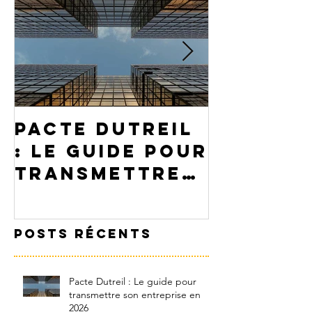
Pacte Dutreil
PEA ou
: Le guide pour
assuran
transmettre
: Comme
son
choisir
entreprise en
votre p
Posts Récents
2026
Pacte Dutreil : Le guide pour
transmettre son entreprise en
2026