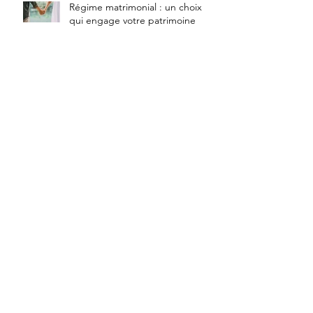
Régime matrimonial : un choix
qui engage votre patrimoine
Investir en fonds euros en 2026 :
ce qu'il faut savoir
Assurance-vie et succession :
Fiscalité et fonctionnement
Payer moins d'impôts en 2026 : 10
cas concrets expliqués