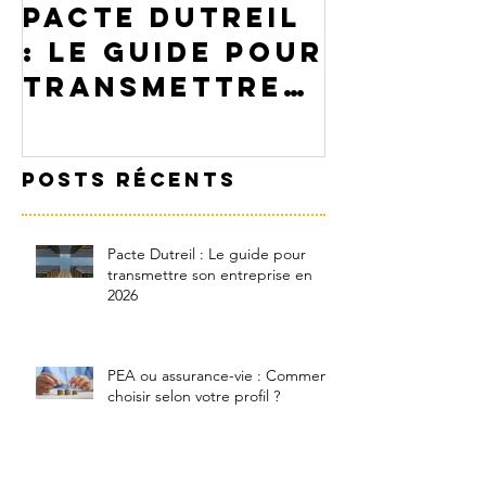
Pacte Dutreil
PEA ou
: Le guide pour
assuran
transmettre
: Comme
son
choisir
entreprise en
votre p
Posts Récents
2026
Pacte Dutreil : Le guide pour
transmettre son entreprise en
2026
PEA ou assurance-vie : Comment
choisir selon votre profil ?