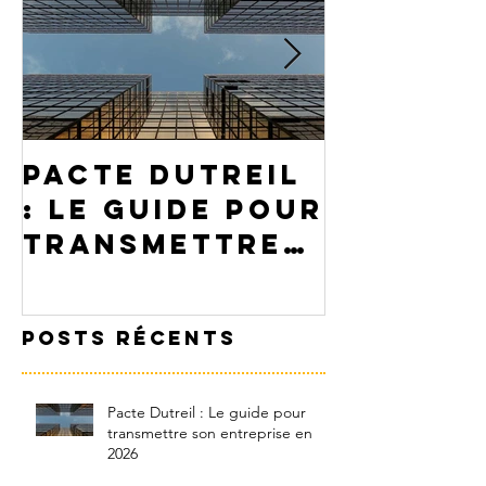
Pacte Dutreil
PEA ou
: Le guide pour
assuran
transmettre
: Comme
son
choisir
entreprise en
votre p
Posts Récents
2026
Pacte Dutreil : Le guide pour
transmettre son entreprise en
2026