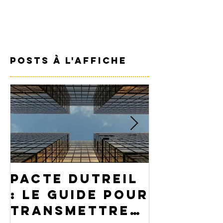
Posts à l'affiche
Pacte Dutreil
PEA ou
: Le guide pour
assuran
transmettre
: Comme