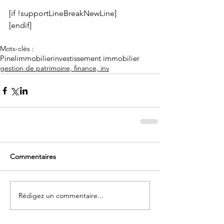
[if !supportLineBreakNewLine]
[endif]
Mots-clés :
Pinel
immobilier
investissement immobilier
gestion de patrimoine, finance, inv
Commentaires
Rédigez un commentaire...