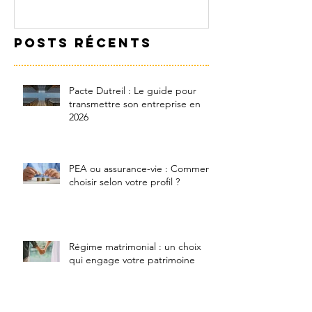
son
choisir
entreprise en
votre p
Posts Récents
2026
Pacte Dutreil : Le guide pour
transmettre son entreprise en
2026
PEA ou assurance-vie : Comment
choisir selon votre profil ?
Régime matrimonial : un choix
qui engage votre patrimoine