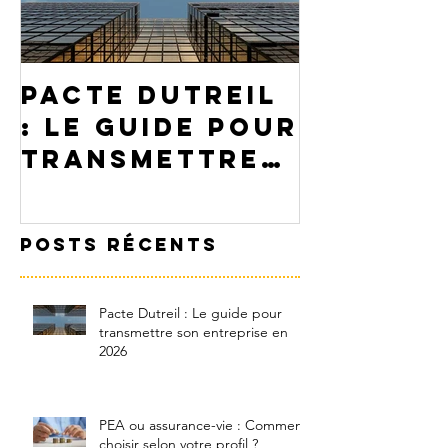
Pacte Dutreil
PEA ou
: Le guide pour
assuran
transmettre
: Comme
son
choisir
entreprise en
votre p
Posts Récents
2026
Pacte Dutreil : Le guide pour
transmettre son entreprise en
2026
PEA ou assurance-vie : Comment
choisir selon votre profil ?